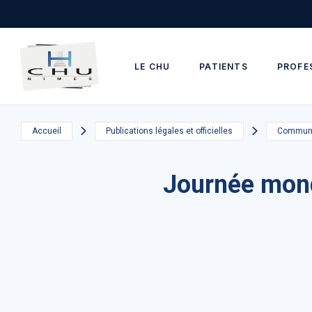
Skip to main navigation
Aller au contenu principal
Skip to search
LE CHU
PATIENTS
PROFE
Accueil
Publications légales et officielles
Communi
Journée mond