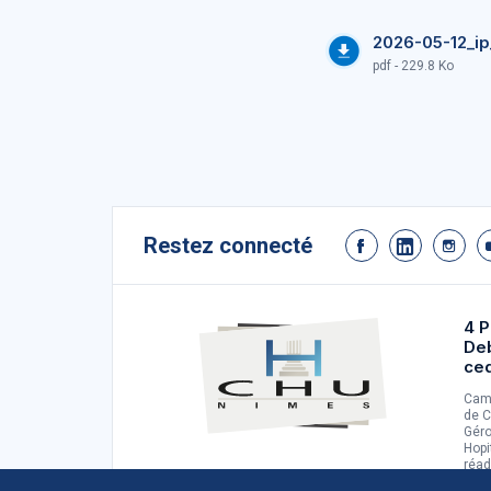
2026-05-12_ip
pdf - 229.8 Ko
Restez connecté
4 P
De
ce
Camp
de C
Géro
Hopi
réad
d'ad