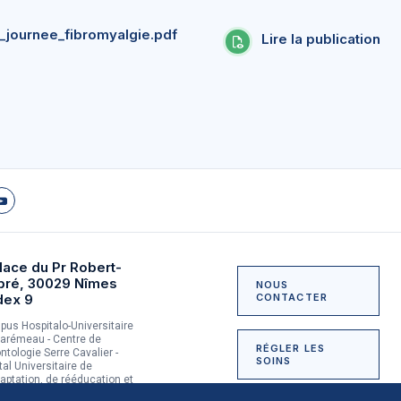
_journee_fibromyalgie.pdf
Lire la publication
lace du Pr Robert-
bré, 30029 Nîmes
NOUS
dex 9
CONTACTER
us Hospitalo-Universitaire
arémeau - Centre de
RÉGLER LES
ntologie Serre Cavalier -
SOINS
tal Universitaire de
aptation, de rééducation et
dictologie du Grau-du-Roi