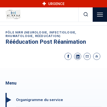
Skip to main navigation
Aller au contenu principal
Skip to search
URGENCE
PÔLE NIRR (NEUROLOGIE, INFECTIOLOGIE,
RHUMATOLOGIE, RÉÉDUCATION)
Rééducation Post Réanimation
Menu
Organigramme du service