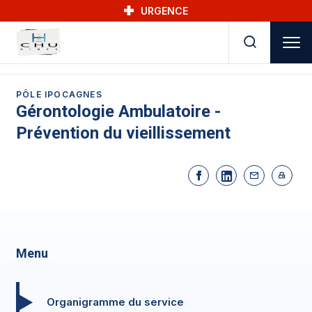
Skip to main navigation
Aller au contenu principal
Skip to search
URGENCE
PÔLE IPOCAGNES
Gérontologie Ambulatoire -
Prévention du vieillissement
Menu
Organigramme du service