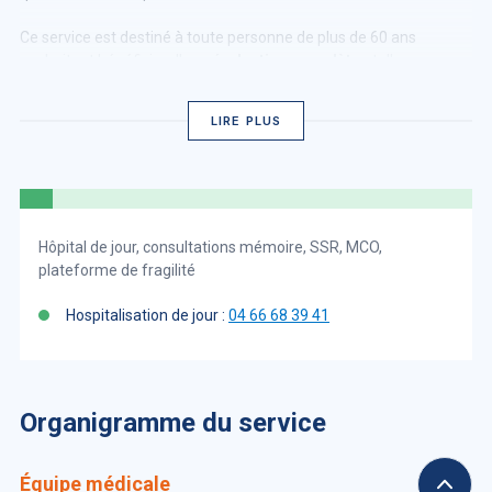
Ce service est destiné à toute personne de plus de 60 ans
souhaitant bénéficier d'une
évaluation complète
et d'un
accompagnement adapté, en particulier dans le
cadre de
troubles cognitifs, moteurs ou sociaux
. Contacter ce service
LIRE PLUS
est conseillé pour un diagnostic précoce ou un suivi de santé
continu.
Hôpital de jour, consultations mémoire, SSR, MCO,
plateforme de fragilité
Hospitalisation de jour :
04 66 68 39 41
Organigramme du service
Équipe médicale