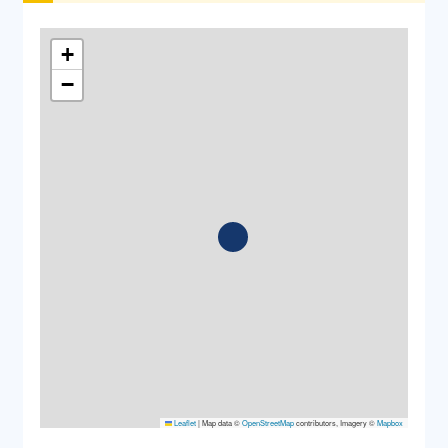
+
−
Leaflet
|
Map data ©
OpenStreetMap
contributors, Imagery ©
Mapbox