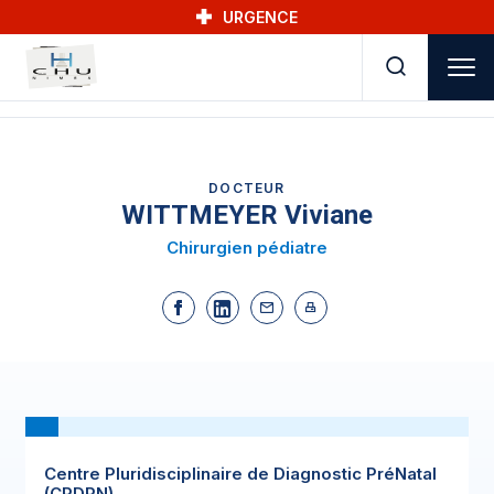
Skip to main navigation
Aller au contenu principal
Skip to search
URGENCE
DOCTEUR
WITTMEYER Viviane
Chirurgien pédiatre
Centre Pluridisciplinaire de Diagnostic PréNatal
(CPDPN)