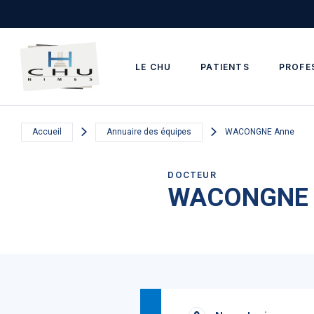
Skip to main navigation
Aller au contenu principal
Skip to search
LE CHU
PATIENTS
PROFE
Accueil
Annuaire des équipes
WACONGNE Anne
DOCTEUR
WACONGNE 