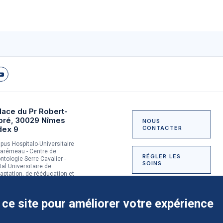
lace du Pr Robert-
bré, 30029 Nîmes
NOUS
dex 9
CONTACTER
us Hospitalo-Universitaire
arémeau - Centre de
RÉGLER LES
ntologie Serre Cavalier -
SOINS
tal Universitaire de
aptation, de rééducation et
dictologie du Grau-du-Roi
NOUS SOUTENIR
 ce site pour améliorer votre expérience