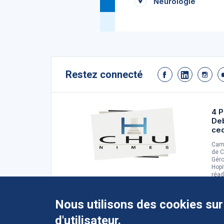
Neurologie
Restez connecté
4 P
De
ce
Camp
de C
Géro
Hopi
réad
d'ad
Nous utilisons des cookies sur
d'utilisateur.