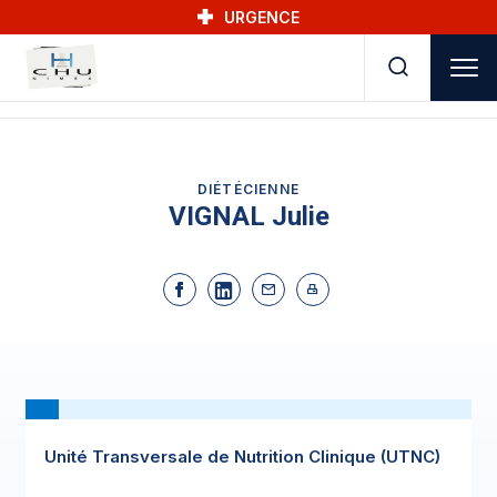
Skip to main navigation
Aller au contenu principal
Skip to search
URGENCE
DIÉTÉCIENNE
VIGNAL Julie
Unité Transversale de Nutrition Clinique (UTNC)