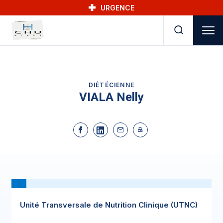
Skip to main navigation
Aller au contenu principal
Skip to search
URGENCE
DIÉTÉCIENNE
VIALA Nelly
Unité Transversale de Nutrition Clinique (UTNC)