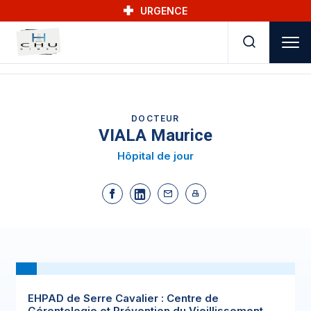
Skip to main navigation
Aller au contenu principal
Skip to search
URGENCE
DOCTEUR
VIALA Maurice
Hôpital de jour
EHPAD de Serre Cavalier : Centre de
Gérontologie et Prévention du Vieillissement