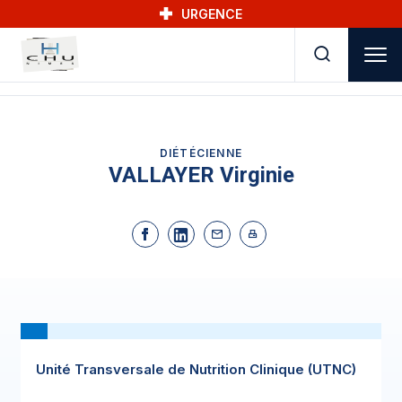
Skip to main navigation
Aller au contenu principal
Skip to search
URGENCE
DIÉTÉCIENNE
VALLAYER Virginie
Unité Transversale de Nutrition Clinique (UTNC)