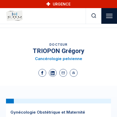
Skip to main navigation
Aller au contenu principal
Skip to search
URGENCE
DOCTEUR
TRIOPON Grégory
Cancérologie pelvienne
Gynécologie Obstétrique et Maternité