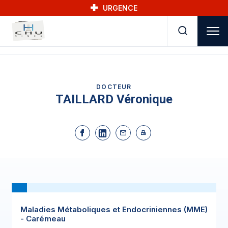
Skip to main navigation
Aller au contenu principal
Skip to search
URGENCE
DOCTEUR
TAILLARD Véronique
Maladies Métaboliques et Endocriniennes (MME)
- Carémeau