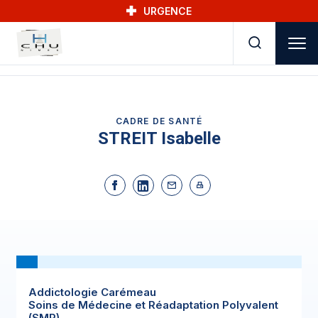
Skip to main navigation
Aller au contenu principal
Skip to search
URGENCE
CADRE DE SANTÉ
STREIT Isabelle
Addictologie Carémeau
Soins de Médecine et Réadaptation Polyvalent
(SMR)