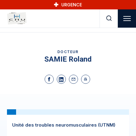
Skip to main navigation
Aller au contenu principal
Skip to search
URGENCE
DOCTEUR
SAMIE Roland
Unité des troubles neuromusculaires (UTNM)