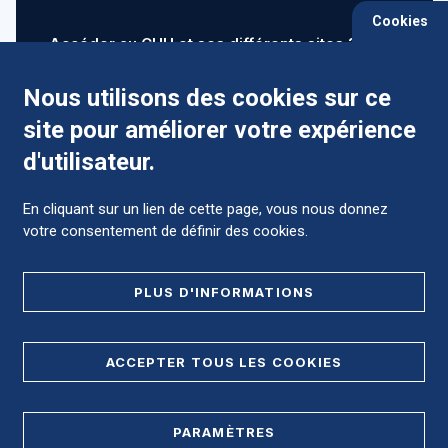
Cookies
Accéder au CHU et ses différents sites ?
Nous utilisons des cookies sur ce
site pour améliorer votre expérience
Comment préparer mon hospitalisation ?
d'utilisateur.
En cliquant sur un lien de cette page, vous nous donnez
votre consentement de définir des cookies.
Foire aux Questions (FAQ)
PLUS D'INFORMATIONS
MENTIONS LÉGALES
ACCEPTER TOUS LES COOKIES
DONNÉES PERSONNELLES
PARAMÈTRES
PLAN DE SITE