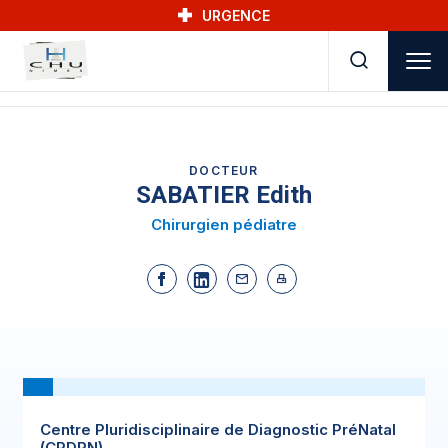
Skip to main navigation
Aller au contenu principal
Skip to search
URGENCE
DOCTEUR
SABATIER Edith
Chirurgien pédiatre
Centre Pluridisciplinaire de Diagnostic PréNatal
(CPDPN)