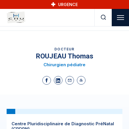
Skip to main navigation
Aller au contenu principal
Skip to search
URGENCE
DOCTEUR
ROUJEAU Thomas
Chirurgien pédiatre
Centre Pluridisciplinaire de Diagnostic PréNatal
(CPDPN)