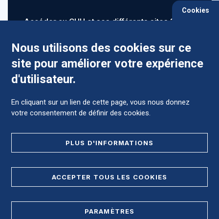
Cookies
Accéder au CHU et ses différents sites ?
Nous utilisons des cookies sur ce
site pour améliorer votre expérience
Comment préparer mon hospitalisation ?
d'utilisateur.
En cliquant sur un lien de cette page, vous nous donnez
votre consentement de définir des cookies.
Foire aux Questions (FAQ)
PLUS D'INFORMATIONS
MENTIONS LÉGALES
ACCEPTER TOUS LES COOKIES
DONNÉES PERSONNELLES
PARAMÈTRES
PLAN DE SITE