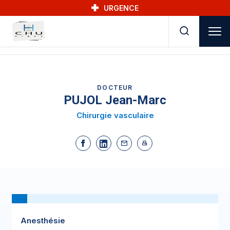
Skip to main navigation
Aller au contenu principal
Skip to search
URGENCE
DOCTEUR
PUJOL Jean-Marc
Chirurgie vasculaire
Anesthésie