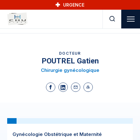
Skip to main navigation
Aller au contenu principal
Skip to search
URGENCE
DOCTEUR
POUTREL Gatien
Chirurgie gynécologique
Gynécologie Obstétrique et Maternité