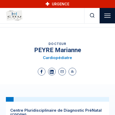
Skip to main navigation
Aller au contenu principal
Skip to search
URGENCE
DOCTEUR
PEYRE Marianne
Cardiopédiatre
Centre Pluridisciplinaire de Diagnostic PréNatal
(CPDPN)