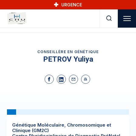
Skip to main navigation
Aller au contenu principal
Skip to search
URGENCE
CONSEILLÈRE EN GÉNÉTIQUE
PETROV Yuliya
Génétique Moléculaire, Chromosomique et
Clinique (GM2C)
Centre Pluridisciplinaire de Diagnostic PréNatal