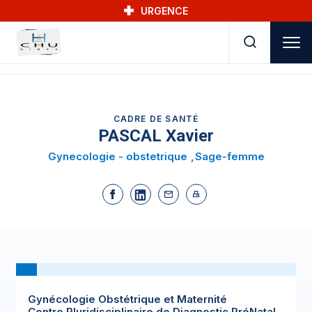
Skip to main navigation
Aller au contenu principal
Skip to search
URGENCE
CADRE DE SANTÉ
PASCAL Xavier
Gynecologie - obstetrique
Sage-femme
Gynécologie Obstétrique et Maternité
Centre Pluridisciplinaire de Diagnostic PréNatal