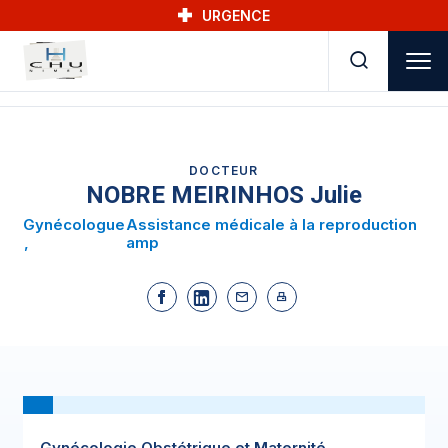
Skip to main navigation
Aller au contenu principal
Skip to search
URGENCE
DOCTEUR
NOBRE MEIRINHOS Julie
Gynécologue
Assistance médicale à la reproduction
amp
Gynécologie Obstétrique et Maternité