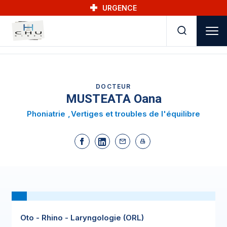
Skip to main navigation
Aller au contenu principal
Skip to search
URGENCE
DOCTEUR
MUSTEATA Oana
Phoniatrie
Vertiges et troubles de l'équilibre
Oto - Rhino - Laryngologie (ORL)