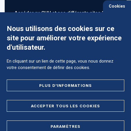
Cookies
Accéder au CHU et ses différents sites ?
Nous utilisons des cookies sur ce
site pour améliorer votre expérience
Comment préparer mon hospitalisation ?
d'utilisateur.
En cliquant sur un lien de cette page, vous nous donnez
votre consentement de définir des cookies.
Foire aux Questions (FAQ)
PLUS D'INFORMATIONS
MENTIONS LÉGALES
ACCEPTER TOUS LES COOKIES
DONNÉES PERSONNELLES
PARAMÈTRES
PLAN DE SITE