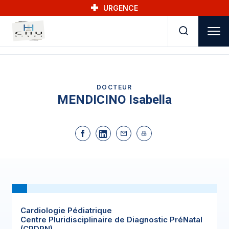
Skip to main navigation
Aller au contenu principal
Skip to search
URGENCE
DOCTEUR
MENDICINO Isabella
Cardiologie Pédiatrique
Centre Pluridisciplinaire de Diagnostic PréNatal
(CPDPN)