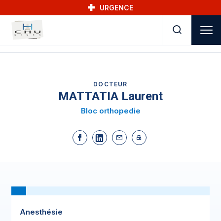
Skip to main navigation
Aller au contenu principal
Skip to search
URGENCE
DOCTEUR
MATTATIA Laurent
Bloc orthopedie
Anesthésie