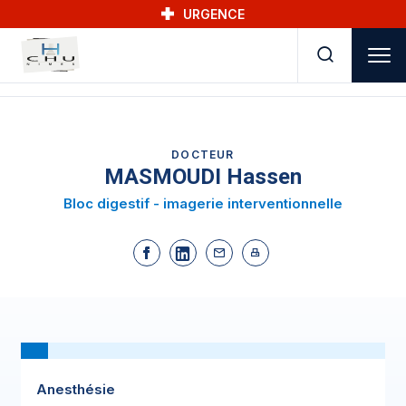
Skip to main navigation
Aller au contenu principal
Skip to search
URGENCE
DOCTEUR
MASMOUDI Hassen
Bloc digestif - imagerie interventionnelle
Anesthésie