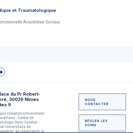
dique et Traumatologique
onctionnelle Anesthésie Secteur
lace du Pr Robert-
bré, 30029 Nîmes
NOUS
dex 9
CONTACTER
us Hospitalo-Universitaire
arémeau - Centre de
RÉGLER LES
ntologie Serre Cavalier -
SOINS
tal Universitaire de
aptation, de rééducation et