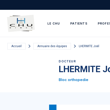
Skip to main navigation
Aller au contenu principal
Skip to search
LE CHU
PATIENTS
PROFE
Accueil
Annuaire des équipes
LHERMITE Joël
DOCTEUR
LHERMITE J
Bloc orthopedie