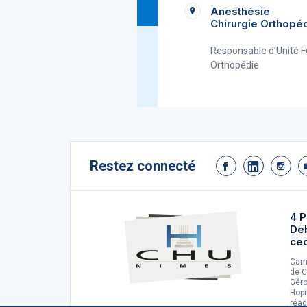
Anesthésie
Chirurgie Orthopé
Responsable d’Unité F
Orthopédie
Restez connecté
4 P
De
ce
Camp
de C
Géro
Hopi
réad