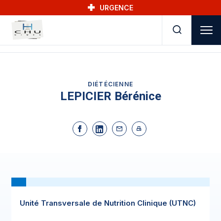
Skip to main navigation
Aller au contenu principal
Skip to search
URGENCE
DIÉTÉCIENNE
LEPICIER Bérénice
Unité Transversale de Nutrition Clinique (UTNC)