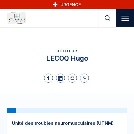
Skip to main navigation
Aller au contenu principal
Skip to search
URGENCE
DOCTEUR
LECOQ Hugo
Unité des troubles neuromusculaires (UTNM)