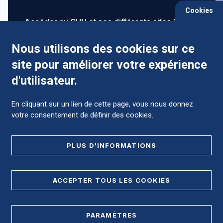
Cookies
Accéder au CHU et ses différents sites ?
Nous utilisons des cookies sur ce
site pour améliorer votre expérience
Comment préparer mon hospitalisation ?
d'utilisateur.
En cliquant sur un lien de cette page, vous nous donnez
votre consentement de définir des cookies.
Foire aux Questions (FAQ)
PLUS D'INFORMATIONS
MENTIONS LÉGALES
ACCEPTER TOUS LES COOKIES
DONNÉES PERSONNELLES
PARAMÈTRES
PLAN DE SITE