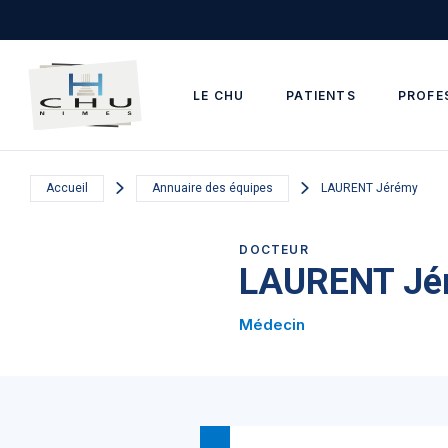
Skip to main navigation
Aller au contenu principal
Skip to search
LE CHU
PATIENTS
PROFE
Accueil
Annuaire des équipes
LAURENT Jérémy
DOCTEUR
LAURENT Jé
Médecin