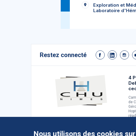
Exploration et Méd
Laboratoire d'Hém
Restez connecté
4 P
De
ce
Camp
de C
Géro
Hopi
réad
d'ad
Nous utilisons des cookies sur