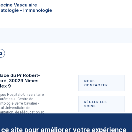
ecine Vasculaire
atologie - Immunologie
lace du Pr Robert-
bré, 30029 Nîmes
NOUS
dex 9
CONTACTER
us Hospitalo-Universitaire
arémeau - Centre de
RÉGLER LES
ntologie Serre Cavalier -
SOINS
tal Universitaire de
aptation, de rééducation et
dictologie du Grau-du-Roi
NOUS SOUTENIR
 ce site pour améliorer votre expérience