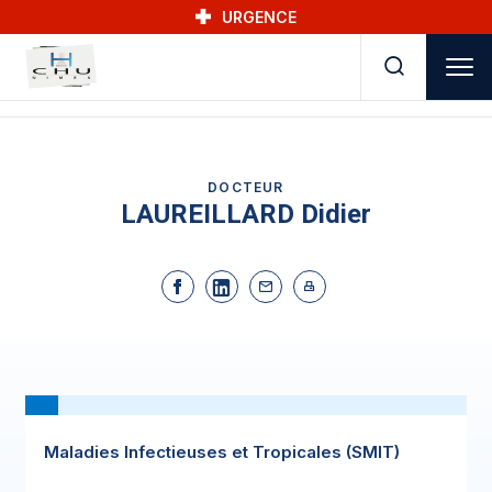
Skip to main navigation
Aller au contenu principal
Skip to search
URGENCE
DOCTEUR
LAUREILLARD Didier
Maladies Infectieuses et Tropicales (SMIT)