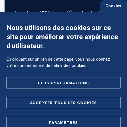
Cookies
Accéder au CHU et ses différents sites ?
Nous utilisons des cookies sur ce
site pour améliorer votre expérience
Comment préparer mon hospitalisation ?
d'utilisateur.
En cliquant sur un lien de cette page, vous nous donnez
votre consentement de définir des cookies.
Foire aux Questions (FAQ)
PLUS D'INFORMATIONS
MENTIONS LÉGALES
ACCEPTER TOUS LES COOKIES
DONNÉES PERSONNELLES
PARAMÈTRES
PLAN DE SITE