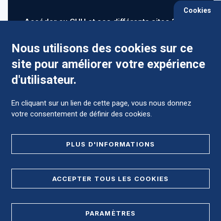
Cookies
Accéder au CHU et ses différents sites ?
Nous utilisons des cookies sur ce
site pour améliorer votre expérience
Comment préparer mon hospitalisation ?
d'utilisateur.
En cliquant sur un lien de cette page, vous nous donnez
votre consentement de définir des cookies.
Foire aux Questions (FAQ)
PLUS D'INFORMATIONS
MENTIONS LÉGALES
ACCEPTER TOUS LES COOKIES
DONNÉES PERSONNELLES
PARAMÈTRES
PLAN DE SITE