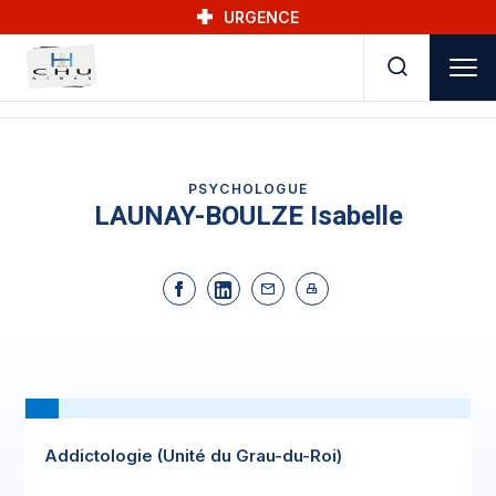
Skip to main navigation
Aller au contenu principal
Skip to search
URGENCE
PSYCHOLOGUE
LAUNAY-BOULZE Isabelle
Addictologie (Unité du Grau-du-Roi)