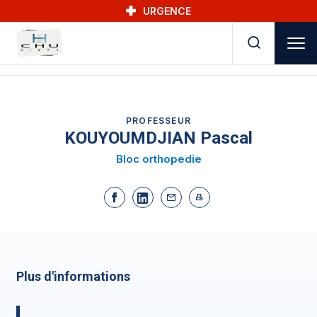
Skip to main navigation
Aller au contenu principal
Skip to search
URGENCE
PROFESSEUR
KOUYOUMDJIAN Pascal
Bloc orthopedie
Plus d'informations