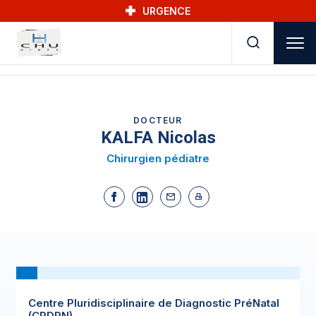
Skip to main navigation
Aller au contenu principal
Skip to search
URGENCE
DOCTEUR
KALFA Nicolas
Chirurgien pédiatre
Centre Pluridisciplinaire de Diagnostic PréNatal
(CPDPN)