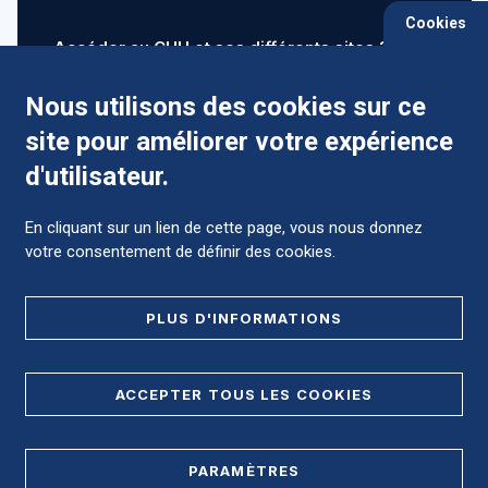
Cookies
Accéder au CHU et ses différents sites ?
Nous utilisons des cookies sur ce
site pour améliorer votre expérience
Comment préparer mon hospitalisation ?
d'utilisateur.
En cliquant sur un lien de cette page, vous nous donnez
votre consentement de définir des cookies.
Foire aux Questions (FAQ)
PLUS D'INFORMATIONS
MENTIONS LÉGALES
ACCEPTER TOUS LES COOKIES
DONNÉES PERSONNELLES
PARAMÈTRES
PLAN DE SITE