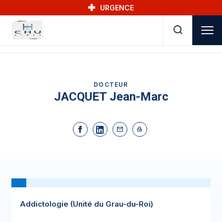
Skip to main navigation
Aller au contenu principal
Skip to search
URGENCE
DOCTEUR
JACQUET Jean-Marc
Addictologie (Unité du Grau-du-Roi)