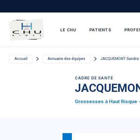
Skip to main navigation
Aller au contenu principal
Skip to search
LE CHU
PATIENTS
PROFE
Accueil
Annuaire des équipes
JACQUEMONT Sandra
CADRE DE SANTÉ
JACQUEMON
Grossesses à Haut Risque