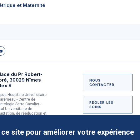
trique et Maternité
lace du Pr Robert-
bré, 30029 Nîmes
NOUS
dex 9
CONTACTER
us Hospitalo-Universitaire
arémeau - Centre de
RÉGLER LES
ntologie Serre Cavalier -
SOINS
tal Universitaire de
aptation, de rééducation et
dictologie du Grau-du-Roi
NOUS SOUTENIR
 ce site pour améliorer votre expérience