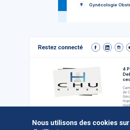
Gynécologie Obsté
Restez connecté
4 P
De
ce
Camp
de C
Géro
Hopi
réad
d'ad
Nous utilisons des cookies sur