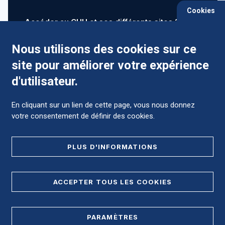
Cookies
Accéder au CHU et ses différents sites ?
Nous utilisons des cookies sur ce
site pour améliorer votre expérience
Comment préparer mon hospitalisation ?
d'utilisateur.
En cliquant sur un lien de cette page, vous nous donnez
votre consentement de définir des cookies.
Foire aux Questions (FAQ)
PLUS D'INFORMATIONS
MENTIONS LÉGALES
ACCEPTER TOUS LES COOKIES
DONNÉES PERSONNELLES
PARAMÈTRES
PLAN DE SITE