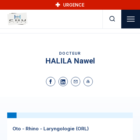
Skip to main navigation
Aller au contenu principal
Skip to search
URGENCE
DOCTEUR
HALILA Nawel
Oto - Rhino - Laryngologie (ORL)