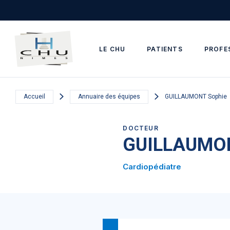
Skip to main navigation
Aller au contenu principal
Skip to search
LE CHU
PATIENTS
PROFE
Accueil
Annuaire des équipes
GUILLAUMONT Sophie
DOCTEUR
GUILLAUMON
Cardiopédiatre