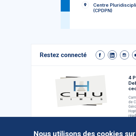
Centre Pluridiscipl
(CPDPN)
Restez connecté
4 P
De
ce
Camp
de C
Géro
Hopi
réad
d'ad
Nous utilisons des cookies sur