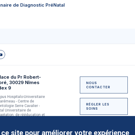
inaire de Diagnostic PréNatal
lace du Pr Robert-
bré, 30029 Nîmes
NOUS
dex 9
CONTACTER
us Hospitalo-Universitaire
arémeau - Centre de
RÉGLER LES
ntologie Serre Cavalier -
SOINS
tal Universitaire de
aptation, de rééducation et
dictologie du Grau-du-Roi
NOUS SOUTENIR
 ce site pour améliorer votre expérience