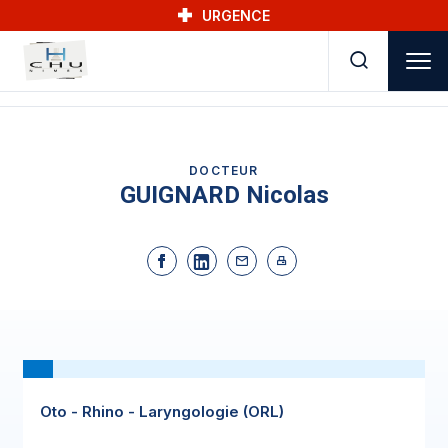
Skip to main navigation
Aller au contenu principal
Skip to search
URGENCE
DOCTEUR
GUIGNARD Nicolas
Oto - Rhino - Laryngologie (ORL)