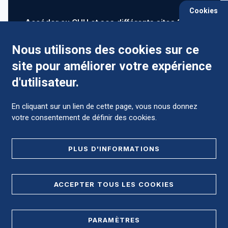
Cookies
Accéder au CHU et ses différents sites ?
Nous utilisons des cookies sur ce
site pour améliorer votre expérience
Comment préparer mon hospitalisation ?
d'utilisateur.
En cliquant sur un lien de cette page, vous nous donnez
votre consentement de définir des cookies.
Foire aux Questions (FAQ)
PLUS D'INFORMATIONS
MENTIONS LÉGALES
ACCEPTER TOUS LES COOKIES
DONNÉES PERSONNELLES
PARAMÈTRES
PLAN DE SITE