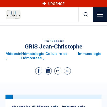
Skip to main navigation
Aller au contenu principal
Skip to search
URGENCE
PROFESSEUR
GRIS Jean-Christophe
Médecin
Hématologie Cellulaire et
Immunologie
Hémostase
Laboratoire d'Hématologie - Immunologie