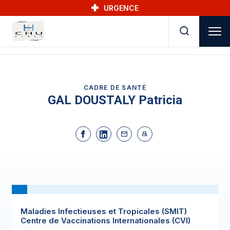
Skip to main navigation
Aller au contenu principal
Skip to search
URGENCE
CADRE DE SANTÉ
GAL DOUSTALY Patricia
Maladies Infectieuses et Tropicales (SMIT)
Centre de Vaccinations Internationales (CVI)