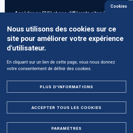
Cookies
Accéder au CHU et ses différents sites ?
Nous utilisons des cookies sur ce
site pour améliorer votre expérience
Comment préparer mon hospitalisation ?
d'utilisateur.
En cliquant sur un lien de cette page, vous nous donnez
votre consentement de définir des cookies.
Foire aux Questions (FAQ)
PLUS D'INFORMATIONS
MENTIONS LÉGALES
ACCEPTER TOUS LES COOKIES
DONNÉES PERSONNELLES
PARAMÈTRES
PLAN DE SITE