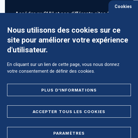
Cookies
Accéder au CHU et ses différents sites ?
Nous utilisons des cookies sur ce
site pour améliorer votre expérience
Comment préparer mon hospitalisation ?
d'utilisateur.
En cliquant sur un lien de cette page, vous nous donnez
votre consentement de définir des cookies.
Foire aux Questions (FAQ)
PLUS D'INFORMATIONS
MENTIONS LÉGALES
ACCEPTER TOUS LES COOKIES
DONNÉES PERSONNELLES
PARAMÈTRES
PLAN DE SITE