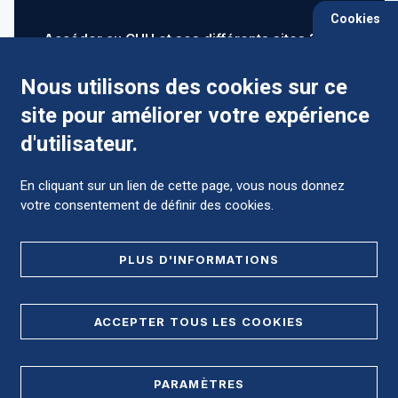
Cookies
Accéder au CHU et ses différents sites ?
Nous utilisons des cookies sur ce
site pour améliorer votre expérience
Comment préparer mon hospitalisation ?
d'utilisateur.
En cliquant sur un lien de cette page, vous nous donnez
votre consentement de définir des cookies.
Foire aux Questions (FAQ)
PLUS D'INFORMATIONS
MENTIONS LÉGALES
ACCEPTER TOUS LES COOKIES
DONNÉES PERSONNELLES
PARAMÈTRES
PLAN DE SITE