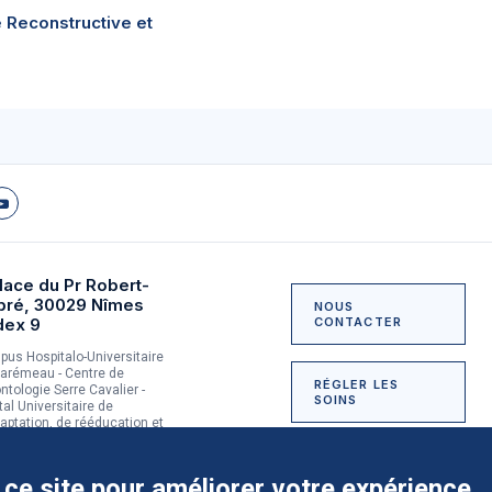
e Reconstructive et
lace du Pr Robert-
bré, 30029 Nîmes
NOUS
dex 9
CONTACTER
us Hospitalo-Universitaire
arémeau - Centre de
RÉGLER LES
ntologie Serre Cavalier -
SOINS
tal Universitaire de
aptation, de rééducation et
dictologie du Grau-du-Roi
NOUS SOUTENIR
 ce site pour améliorer votre expérience