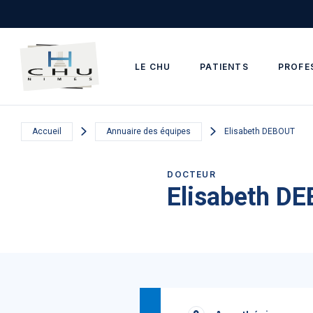
Skip to main navigation
Aller au contenu principal
Skip to search
LE CHU
PATIENTS
PROFE
Accueil
Annuaire des équipes
Elisabeth DEBOUT
DOCTEUR
Elisabeth D