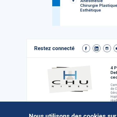
Anesthésie
Chirurgie Plastiqu
Esthétique
Restez connecté
4 P
De
ce
Camp
de C
Géro
Hopi
réad
d'ad
Nous utilisons des cookies sur