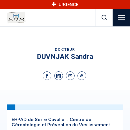
Skip to main navigation
Aller au contenu principal
Skip to search
URGENCE
DOCTEUR
DUVNJAK Sandra
EHPAD de Serre Cavalier : Centre de
Gérontologie et Prévention du Vieillissement