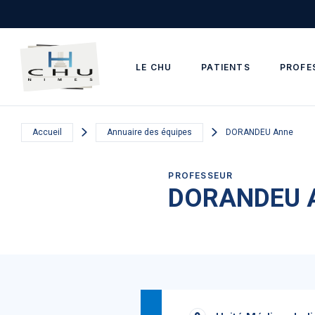
Skip to main navigation
Aller au contenu principal
Skip to search
LE CHU
PATIENTS
PROFE
Accueil
Annuaire des équipes
DORANDEU Anne
PROFESSEUR
DORANDEU 