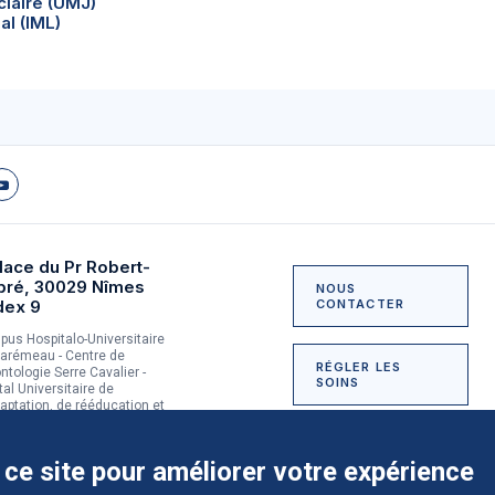
ciaire (UMJ)
al (IML)
lace du Pr Robert-
bré, 30029 Nîmes
NOUS
dex 9
CONTACTER
us Hospitalo-Universitaire
arémeau - Centre de
RÉGLER LES
ntologie Serre Cavalier -
SOINS
tal Universitaire de
aptation, de rééducation et
dictologie du Grau-du-Roi
NOUS SOUTENIR
 ce site pour améliorer votre expérience