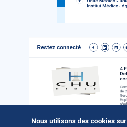
Unité Médico-Judi
Institut Médico-lég
Restez connecté
4 P
De
ce
Camp
de C
Géro
Hopi
réad
d'ad
Nous utilisons des cookies sur