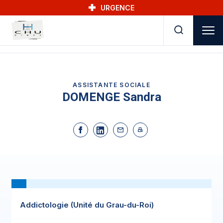
Skip to main navigation
Aller au contenu principal
Skip to search
URGENCE
ASSISTANTE SOCIALE
DOMENGE Sandra
Addictologie (Unité du Grau-du-Roi)