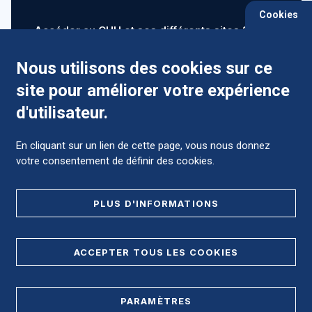
Cookies
Accéder au CHU et ses différents sites ?
Nous utilisons des cookies sur ce
site pour améliorer votre expérience
Comment préparer mon hospitalisation ?
d'utilisateur.
En cliquant sur un lien de cette page, vous nous donnez
votre consentement de définir des cookies.
Foire aux Questions (FAQ)
PLUS D'INFORMATIONS
MENTIONS LÉGALES
ACCEPTER TOUS LES COOKIES
DONNÉES PERSONNELLES
PARAMÈTRES
PLAN DE SITE